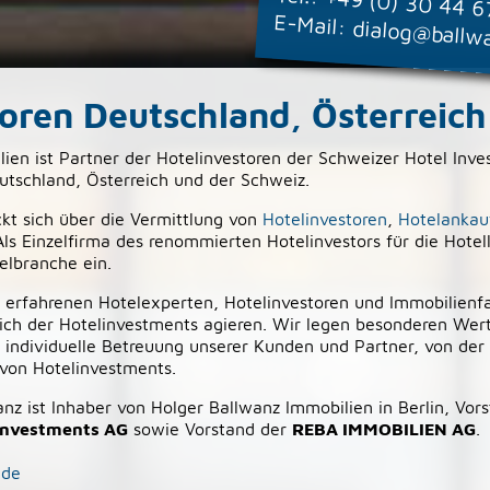
+49 (0) 30 44 6
E-Mail:
dialog@ballw
oren Deutschland, Österreich
ien ist Partner der Hotelinvestoren der Schweizer Hotel Inv
eutschland, Österreich und der Schweiz.
ckt sich über die Vermittlung von
Hotelinvestoren
,
Hotelankau
 Als Einzelfirma des renommierten Hotelinvestors für die Hote
telbranche ein.
 erfahrenen Hotelexperten, Hotelinvestoren und Immobilienfa
eich der Hotelinvestments agieren. Wir legen besonderen Wer
e individuelle Betreuung unserer Kunden und Partner, von der
 von Hotelinvestments.
anz ist Inhaber von Holger Ballwanz Immobilien in Berlin, Vor
 Investments AG
sowie Vorstand der
REBA IMMOBILIEN AG
.
.de