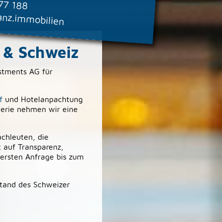
77 188
anz.immobilien
 & Schweiz
estments AG für
f
und Hotelanpachtung
llerie nehmen wir eine
chleuten, die
t auf Transparenz,
 ersten Anfrage bis zum
stand des Schweizer