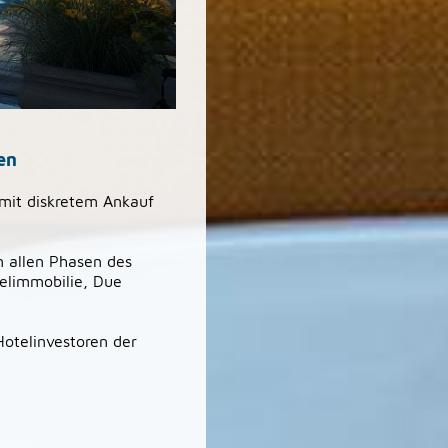
en
 mit diskretem Ankauf
n allen Phasen des
elimmobilie, Due
otelinvestoren der