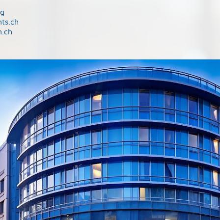
g
ag
ts.ch
n.ch