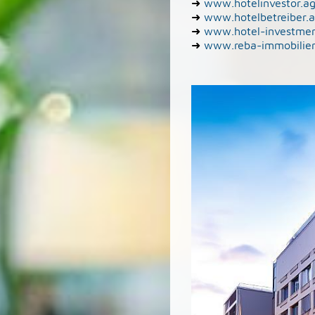
➜
www.hotelinvestor.a
➜
www.hotelbetreiber.
➜
www.hotel-investmen
➜
www.reba-immobilie