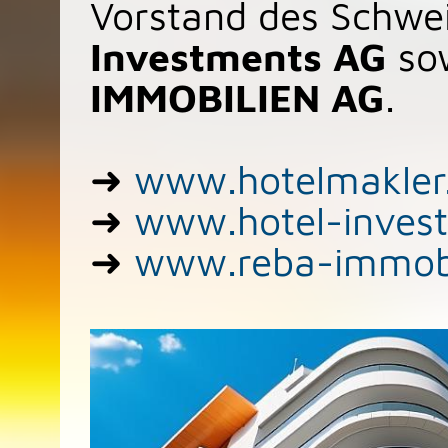
Vorstand des Schwei
Investments AG
sow
IMMOBILIEN AG
.
➜
www.hotelmakler
➜
www.hotel-inves
➜
www.reba-immobi