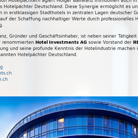
on Hotelpächtern agiert Holger Ballwanz Immobilien auch in
s Hotelpächter Deutschland. Diese Synergie ermöglicht es uns
en in erstklassigen Stadthotels in zentralen Lagen deutscher 
i auf der Schaffung nachhaltiger Werte durch professionelle
g.
anz, Gründer und Geschäftsinhaber, ist neben seiner Tätigkeit
er renommierten
Hotel Investments AG
sowie Vorstand der
R
rung und seine profunde Kenntnis der Hotelindustrie machen
kannten Hotelpächter Deutschland.
ag
ts.ch
n.ch