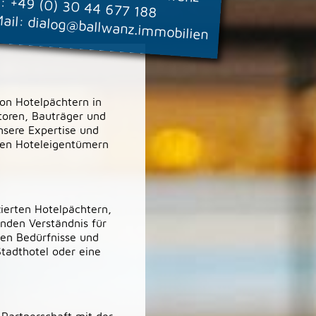
.:
+49 (0) 30 44 677 188
ail:
dialog@ballwanz.immobilien
von Hotelpächtern in
toren, Bauträger und
Unsere Expertise und
hen Hoteleigentümern
ierten Hotelpächtern,
enden Verständnis für
hen Bedürfnisse und
Stadthotel oder eine