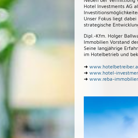
Neben der Vermittlung v
Hotel Investments AG al
Investitionsmöglichkeit
Unser Fokus liegt dabe
strategische Entwicklun
Dipl.-Kfm. Holger Ballw
Immobilien Vorstand d
Seine langjährige Erfah
im Hotelbetrieb und be
➜
www.hotelbetreiber.
➜
www.hotel-investmen
➜
www.reba-immobilie