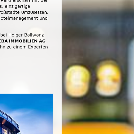
 Partnerschaft mit der
, einzigartige
Großstädte umzusetzen.
s Hotelmanagement und
 bei Holger Ballwanz
EBA IMMOBILIEN AG
.
 ihn zu einem Experten