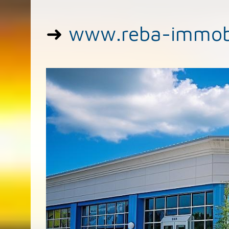
➜
www.reba-immobi